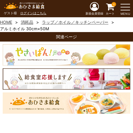
0
ゲスト様
ログインはこちら
新規会員登録
カート
MENU
HOME
消耗品
ラップ／ホイル／キッチンペーパー
アルミホイル 30cm×50M
関連ページ