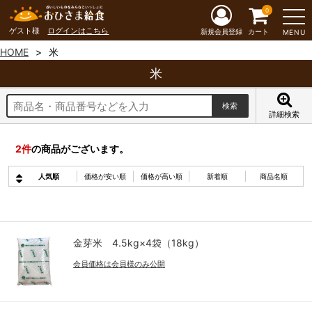
0
ゲスト様
ログインはこちら
新規会員登録
カート
MENU
HOME
米
米
詳細検索
2
件
の商品がございます。
人気順
価格が安い順
価格が高い順
新着順
商品名順
金芽米 4.5kg×4袋（18kg）
会員価格は会員様のみ公開