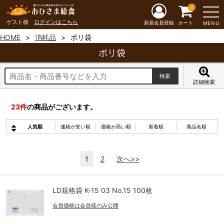
0
ゲスト様
ログインはこちら
新規会員登録
カート
MENU
HOME
消耗品
ポリ袋
ポリ袋
詳細検索
23
件
の商品がございます。
人気順
価格が安い順
価格が高い順
新着順
商品名順
1
2
次へ>>
LD規格袋 K-15 03 No.15 100枚
会員価格は会員様のみ公開