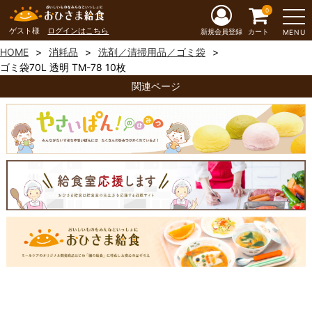
0
ゲスト様
ログインはこちら
新規会員登録
カート
MENU
HOME
消耗品
洗剤／清掃用品／ゴミ袋
ゴミ袋70L 透明 TM-78 10枚
関連ページ