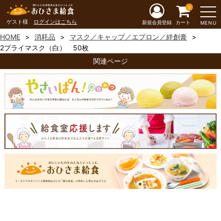
0
ゲスト様
ログインはこちら
新規会員登録
カート
MENU
HOME
消耗品
マスク／キャップ／エプロン／絆創膏
2プライマスク（白） 50枚
関連ページ