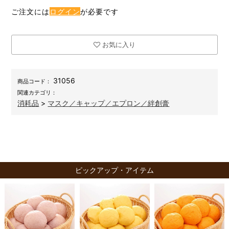
ご注文には
ログイン
が必要です
お気に入り
31056
商品コード：
関連カテゴリ：
消耗品
>
マスク／キャップ／エプロン／絆創膏
ピックアップ・アイテム