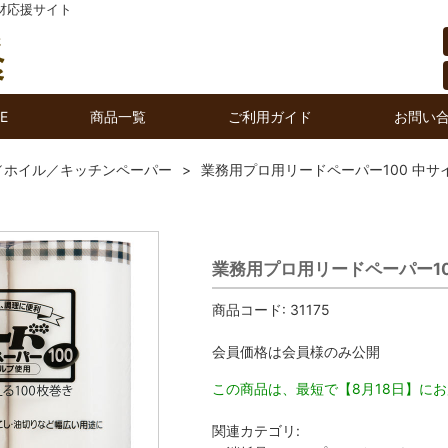
材応援サイト
E
商品一覧
ご利用ガイド
お問い
／ホイル／キッチンペーパー
業務用プロ用リードペーパー100 中サ
業務用プロ用リードペーパー10
商品コード:
31175
会員価格は会員様のみ公開
この商品は、最短で【8月18日】に
関連カテゴリ: