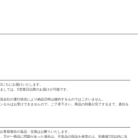
日にちにお届けいたします。
ましては、5営業日以降のお届けが可能です。
送会社の運行状況により納品日時は確約するものではございません。
ンセルはお受けできませんので、ご了承下さい。商品の到着が完了するまで、責任を
お客様都合の返品・交換はお断りいたします。
、万が一商品に問題があった場合は、不良品の現品を保管の上、到着後7日以内に当