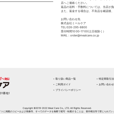
店へご連絡ください。
返品の送料・手数料については、当店が負
また、返金する場合は、不良品を確認後、
お問い合わせ先
株式会社ミールケア
TEL:026-295-8800
受付時間10:00-17:00(土日祝除く）
MAIL：order@mealcare.co.jp
‣ 取り扱い商品一覧
‣ 特定商取引
‣ ご利用ガイド
‣ お問い合わせ
‣ プライバシーポリシー
31番地1
Copyright ©2019-2022 Meal Care Co., LTD. All Rights Reserved.
イトに掲載のコピーおよび画像等、すべてのデータを無断で複写・転載することは、著作権法等で禁じられてい