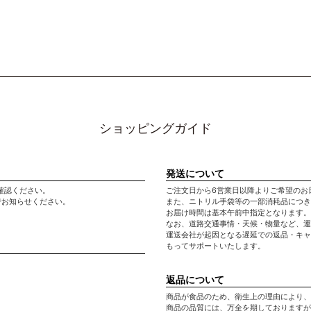
ショッピングガイド
発送について
確認ください。
ご注文日から6営業日以降よりご希望のお
でお知らせください。
また、ニトリル手袋等の一部消耗品につき
お届け時間は基本午前中指定となります。
なお、道路交通事情・天候・物量など、運
運送会社が起因となる遅延での返品・キャ
もってサポートいたします。
返品について
商品が食品のため、衛生上の理由により、
商品の品質には、万全を期しておりますが